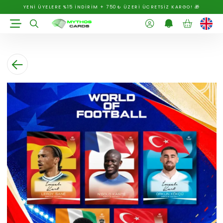
YENİ ÜYELERE %15 İNDİRİM + 750₺ ÜZERİ ÜCRETSİZ KARGO! 🎁