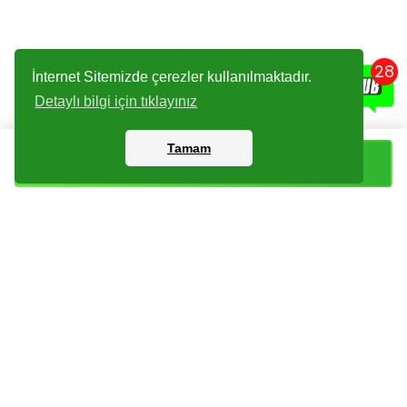
28
İnternet Sitemizde çerezler kullanılmaktadır.
Detaylı bilgi için tıklayınız
Tamam
Sepete Ekle
Kartlar
Giriş Yapın
Dijital Paketler
Kayıt Olun
Arşiv
Bize Ulaşın
Haberler
Checklist
Sıkça Sorulan Sorular
İade Koşulları