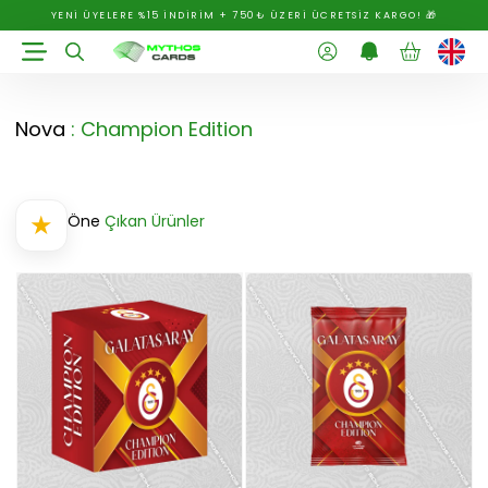
YENİ ÜYELERE %15 İNDİRİM + 750₺ ÜZERİ ÜCRETSİZ KARGO! 🎁
Nova
: Champion Edition
★
Öne
Çıkan Ürünler