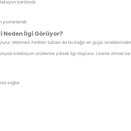
eksiyon kartlarıdır.
n posterleridir.
i Neden İlgi Görüyor?
luşturur. Mehmed: Fetihler Sultanı da bu bağın en güçlü örneklerinden 
ünyası koleksiyon ürünlerine yüksek ilgi oluşturur. Lisanslı olması ise
izi sağlar.