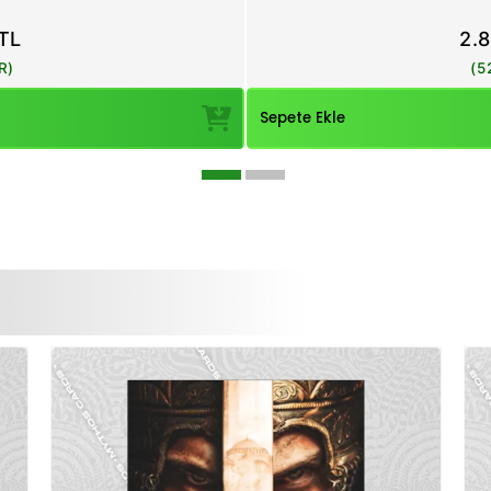
t
TL
2.
R)
(5
Sepete Ekle