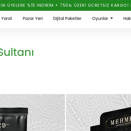
ENİ ÜYELERE %15 İNDİRİM + 750₺ ÜZERİ ÜCRETSİZ KARGO! 
ı Yarat
Pazar Yeri
Dijital Paketler
Oyunlar
Hak
Sultanı