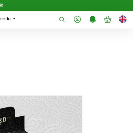
🎁
kında