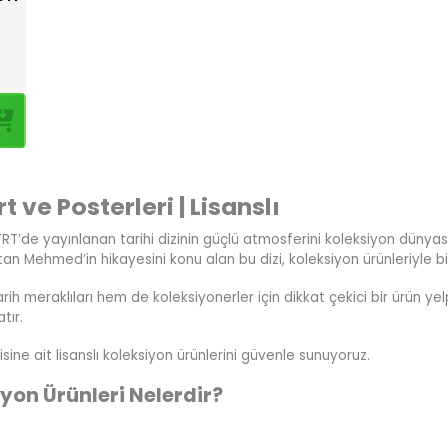
 ve Posterleri | Lisanslı
TRT’de yayınlanan tarihi dizinin güçlü atmosferini koleksiyon dünyası
ultan Mehmed’in hikayesini konu alan bu dizi, koleksiyon ürünleriyle b
ih meraklıları hem de koleksiyonerler için dikkat çekici bir ürün yelp
tır.
ine ait lisanslı koleksiyon ürünlerini güvenle sunuyoruz.
yon Ürünleri Nelerdir?