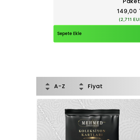
Pake
149,00 
(2,711 EU
Sepete Ekle
A-Z
Fiyat