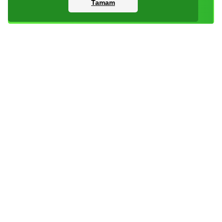
Tamam
Sepete Ekle
Kartlar
Giriş Yapın
Dijital Paketler
Kayıt Olun
Arşiv
Bize Ulaşın
Haberler
Checklist
Sıkça Sorulan Sorular
İade Koşulları