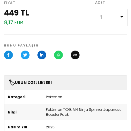
ADET
FIYAT
449 TL
1
8,17 EUR
BUNU PAYLAŞIN
🏷️
ÜRÜN ÖZELLIKLERI
Kategori
Pokemon
Pokémon TCG: M4 Ninja Spinner Japanese
Bilgi
Booster Pack
Basım Yılı
2025