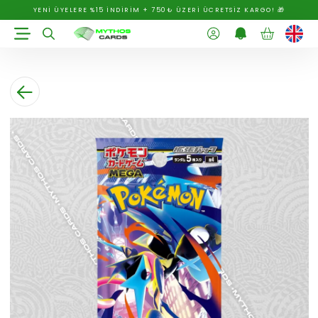
YENİ ÜYELERE %15 İNDİRİM + 750₺ ÜZERİ ÜCRETSİZ KARGO! 🎁