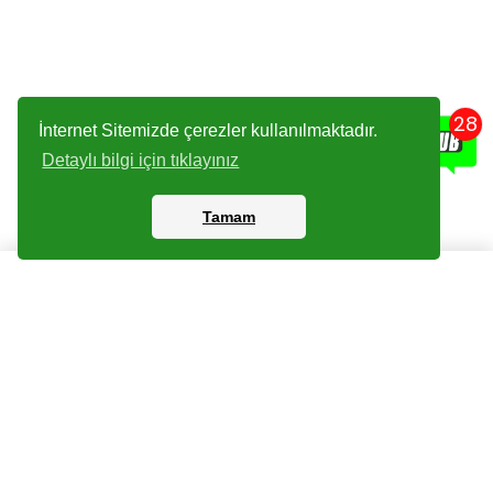
28
İnternet Sitemizde çerezler kullanılmaktadır.
Detaylı bilgi için tıklayınız
Tamam
Kartlar
Giriş Yapın
Dijital Paketler
Kayıt Olun
Arşiv
Bize Ulaşın
Haberler
Checklist