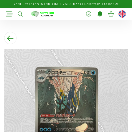
YENİ ÜYELERE %15 İNDİRİM + 750₺ ÜZERİ ÜCRETSİZ KARGO! 🎁