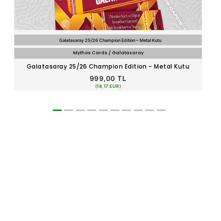
Galatasaray 25/26 Champion Edition – Metal Kutu
Mythos Cards / Galatasaray
Galatasaray 25/26 Champion Edition - Metal Kutu
GA
999,00 TL
(18,17 EUR)