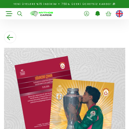
YENİ ÜYELERE %15 İNDİRİM + 750₺ ÜZERİ ÜCRETSİZ KARGO! 🎁