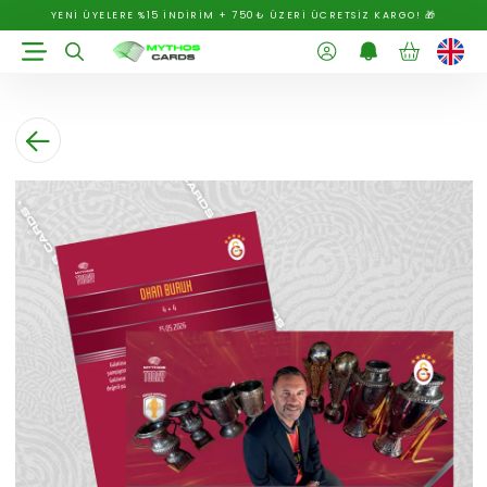
YENİ ÜYELERE %15 İNDİRİM + 750₺ ÜZERİ ÜCRETSİZ KARGO! 🎁