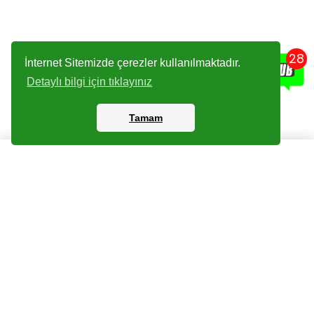
28
İnternet Sitemizde çerezler kullanılmaktadır.
Detaylı bilgi için tıklayınız
Tamam
Kartlar
Giriş Yapın
Dijital Paketler
Kayıt Olun
Arşiv
Bize Ulaşın
Haberler
Checklist
Sıkça Sorulan Sorular