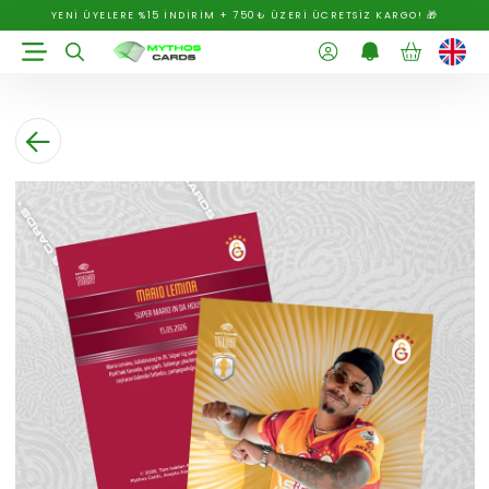
YENİ ÜYELERE %15 İNDİRİM + 750₺ ÜZERİ ÜCRETSİZ KARGO! 🎁