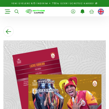
YENİ ÜYELERE %15 İNDİRİM + 750₺ ÜZERİ ÜCRETSİZ KARGO! 🎁