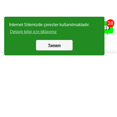
28
İnternet Sitemizde çerezler kullanılmaktadır.
Detaylı bilgi için tıklayınız
Tamam
Kartlar
Giriş Yapın
Dijital Paketler
Kayıt Olun
Arşiv
Bize Ulaşın
Haberler
Checklist
Sıkça Sorulan Sorular