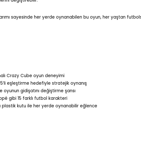
ini değiştirebilir.
sarımı sayesinde her yerde oynanabilen bu oyun, her yaştan futbolsev
emalı Crazy Cube oyun deneyimi
’li eşleştirme hedefiyle stratejik oynanış
e oyunun gidişatını değiştirme şansı
é gibi 15 farklı futbol karakteri
u plastik kutu ile her yerde oynanabilir eğlence