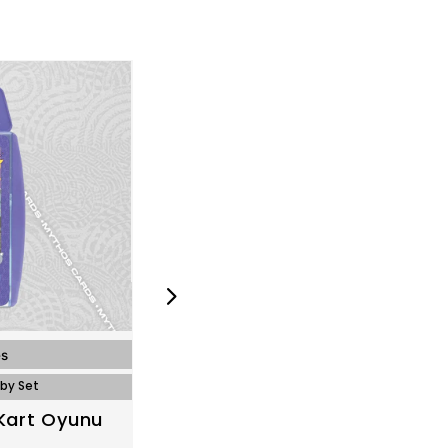
es
Winning Moves
by Set
Winning Moves / Hobby Set
Kart Oyunu
Dünya Futbol Yıldızları Top 20
Trumps Kart Oyunu – Sarı Pa