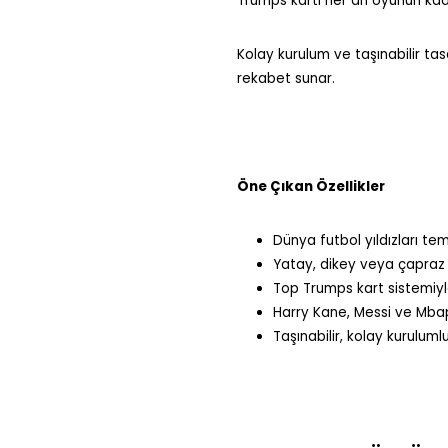
Trumps kartı her an oyunun kader
Kolay kurulum ve taşınabilir ta
rekabet sunar.
Öne Çıkan Özellikler
Dünya futbol yıldızları t
Yatay, dikey veya çapraz 5
Top Trumps kart sistemiyl
Harry Kane, Messi ve Mbapp
Taşınabilir, kolay kuruluml