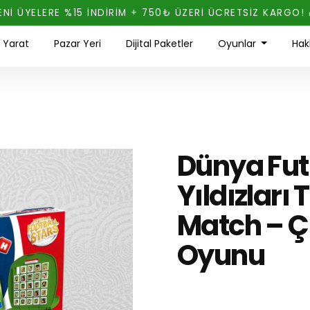
ENİ ÜYELERE %15 İNDİRİM + 750₺ ÜZERİ ÜCRETSİZ KARGO! 
ı Yarat
Pazar Yeri
Dijital Paketler
Oyunlar
Hak
Dünya Fut
Yıldızları
Match – Ç
Oyunu