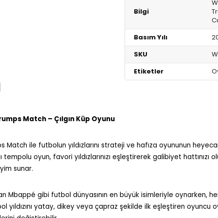
W
Bilgi
T
C
Basım Yılı
2
SKU
W
Etiketler
O
I
 Trumps Match – Çılgın Küp Oyunu
Match ile futbolun yıldızlarını strateji ve hafıza oyununun heyecanı
lı tempolu oyun, favori yıldızlarınızı eşleştirerek galibiyet hattınızı 
yim sunar.
ian Mbappé gibi futbol dünyasının en büyük isimleriyle oynarken, h
bol yıldızını yatay, dikey veya çapraz şekilde ilk eşleştiren oyuncu