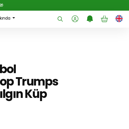
🎁
kında
bol
 Top Trumps
ılgın Küp