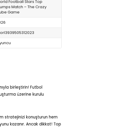
orld Football Stars Top
rumps Match – The Crazy
ube Game
026
orl3939505312023
yuncu
yla birleştirin! Futbol
oluşturma üzerine kurulu
em stratejinizi konuşturun hem
 oyunu kazanır. Ancak dikkat! Top