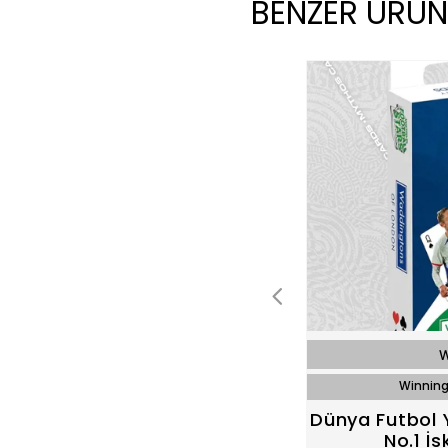
BENZER ÜRÜN
W
Winning
Dünya Futbol 
No.1 İs