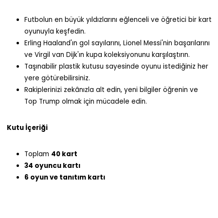
Futbolun en büyük yıldızlarını eğlenceli ve öğretici bir kart
oyunuyla keşfedin.
Erling Haaland'ın gol sayılarını, Lionel Messi'nin başarılarını
ve Virgil van Dijk'ın kupa koleksiyonunu karşılaştırın.
Taşınabilir plastik kutusu sayesinde oyunu istediğiniz her
yere götürebilirsiniz.
Rakiplerinizi zekânızla alt edin, yeni bilgiler öğrenin ve
Top Trump olmak için mücadele edin.
Kutu İçeriği
Toplam
40 kart
34 oyuncu kartı
6 oyun ve tanıtım kartı