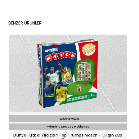
BENZER ÜRÜNLER
Winning Moves
Winning Moves / Hobby Set
Dünya Futbol Yıldızları Top Trumps Match – Çılgın Küp
Dün