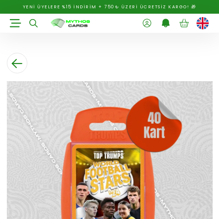
YENİ ÜYELERE %15 İNDİRİM + 750₺ ÜZERİ ÜCRETSİZ KARGO! 🎁