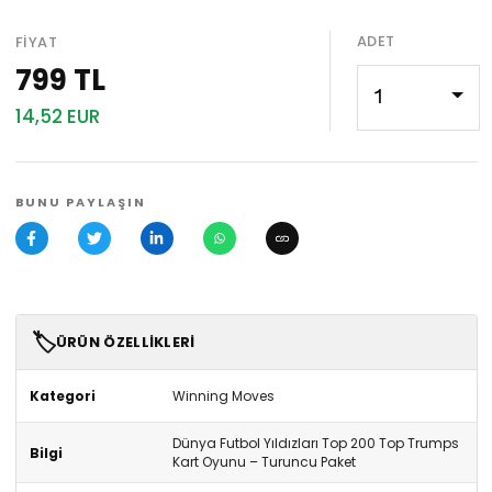
ADET
FIYAT
799 TL
1
14,52 EUR
BUNU PAYLAŞIN
🏷️
ÜRÜN ÖZELLIKLERI
Kategori
Winning Moves
Dünya Futbol Yıldızları Top 200 Top Trumps
Bilgi
Kart Oyunu – Turuncu Paket