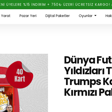
ENİ ÜYELERE %15 İNDİRİM + 750₺ ÜZERİ ÜCRETSİZ KARGO! 
ı Yarat
Pazar Yeri
Dijital Paketler
Oyunlar
Hak
Dünya Fut
Yıldızları
Trumps Ka
Kırmızı Pa