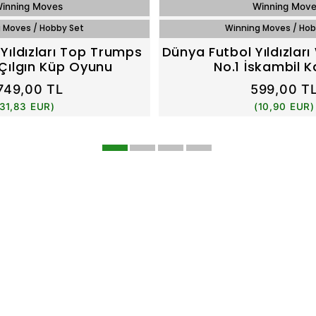
inning Moves
Winning Mov
 Moves / Hobby Set
Winning Moves / Hob
Yıldızları Top Trumps
Dünya Futbol Yıldızlar
Çılgın Küp Oyunu
No.1 İskambil Ka
.749,00 TL
599,00 T
(31,83 EUR)
(10,90 EUR)