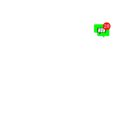
28
ın
un
ın
ish