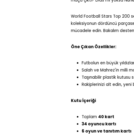
maça çıktı? Dias mı yoksa Núñe
World Football Stars Top 200 ser
koleksiyonun dördüncü parçasını o
mücadele edin. Bakalım desten
Öne Çıkan Özellikler:
Futbolun en büyük yıldızlar
Salah ve Mahrez'in milli maç
Taşınabilir plastik kutusu 
Rakiplerinizi alt edin, ye
Kutu İçeriği
Toplam
40 kart
34 oyuncu kartı
6 oyun ve tanıtım kartı