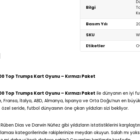
Dü
Bilgi
T
Kı
Basım Yılı
2
SKU
W
Etiketler
O
I
200 Top Trumps Kart Oyunu – Kırmızı Paket
200 Top Trumps Kart Oyunu – Kırmızı Paket
ile dünyanın en iyi f
, Fransa, İtalya, ABD, Almanya, İspanya ve Orta Doğu’nun en büyü
 özel seride, futbol dünyasının öne çıkan yıldızları sizi bekliyor.
en Dias ve Darwin Núñez gibi yıldızların istatistiklerini karşılaştırı
alaması kategorilerinde rakiplerinize meydan okuyun. Salah mı yoks