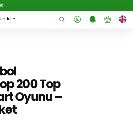
🎁
kında
bol
 Top 200 Top
rt Oyunu –
ket