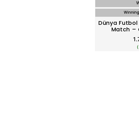
W
Winning
Dünya Futbol 
Match – 
1