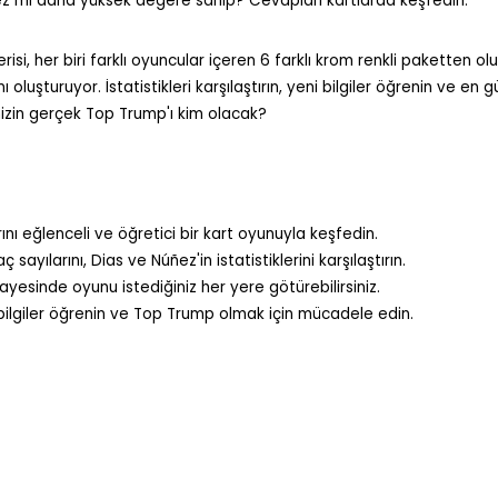
z mi daha yüksek değere sahip? Cevapları kartlarda keşfedin.
isi, her biri farklı oyuncular içeren 6 farklı krom renkli paketten ol
luşturuyor. İstatistikleri karşılaştırın, yeni bilgiler öğrenin ve en 
izin gerçek Top Trump'ı kim olacak?
ını eğlenceli ve öğretici bir kart oyunuyla keşfedin.
 sayılarını, Dias ve Núñez'in istatistiklerini karşılaştırın.
sayesinde oyunu istediğiniz her yere götürebilirsiniz.
ni bilgiler öğrenin ve Top Trump olmak için mücadele edin.