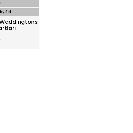
es
Winning Moves
by Set
Winning Moves / Hobby Set
ı Waddingtons
K-Pop Top Trumps Kart Oy
rtları
699,00 TL
L
(12,72 EUR)