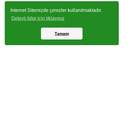
İnternet Sitemizde çerezler kullanılmaktadır.
Detaylı bilgi için tıklayınız
Tamam
Kartlar
Dijital P
Arşiv
© 2021 Mythos Cards
Kişisel Verilerin K