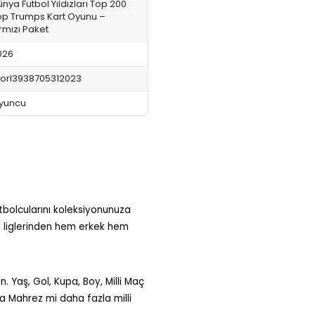
nya Futbol Yıldızları Top 200
op Trumps Kart Oyunu –
rmızı Paket
026
orl3938705312023
yuncu
utbolcularını koleksiyonunuza
k liglerinden hem erkek hem
n. Yaş, Gol, Kupa, Boy, Milli Maç
a Mahrez mi daha fazla milli