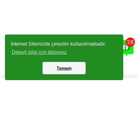
28
İnternet Sitemizde çerezler kullanılmaktadır.
Detaylı bilgi için tıklayınız
Tamam
Kartlar
Giriş Yapın
Dijital Paketler
Kayıt Olun
Arşiv
Bize Ulaşın
Haberler