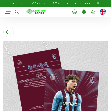
YENİ ÜYELERE %15 İNDİRİM + 750₺ ÜZERİ ÜCRETSİZ KARGO! 🎁