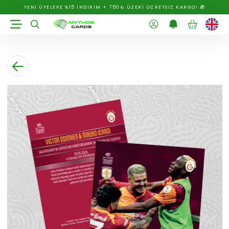
YENİ ÜYELERE %15 İNDİRİM + 750₺ ÜZERİ ÜCRETSİZ KARGO! 🎁