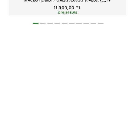
MAURO ICARDI / GALATASARAY'A VEDA (.../1)
11.900,00 TL
(216,54 EUR)