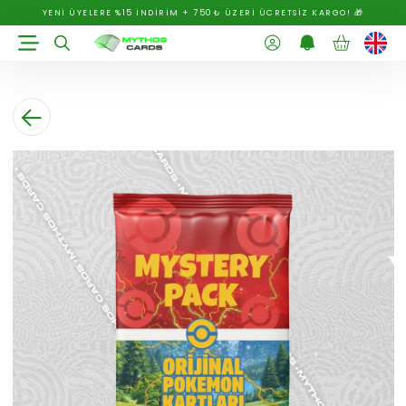
YENİ ÜYELERE %15 İNDİRİM + 750₺ ÜZERİ ÜCRETSİZ KARGO! 🎁