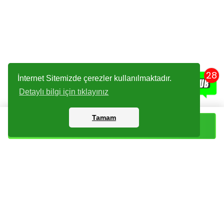
28
İnternet Sitemizde çerezler kullanılmaktadır.
Detaylı bilgi için tıklayınız
Tamam
Sepete Ekle
Kartlar
Giriş Yapın
Dijital Paketler
Kayıt Olun
Arşiv
Bize Ulaşın
Haberler