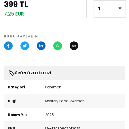
399 TL
1
7,25 EUR
BUNU PAYLAŞIN
🏷️
ÜRÜN ÖZELLIKLERI
Kategori
Pokemon
Bilgi
Mystery Pack Pokemon
Basım Yılı
2025
SKU
Myst3930607012025