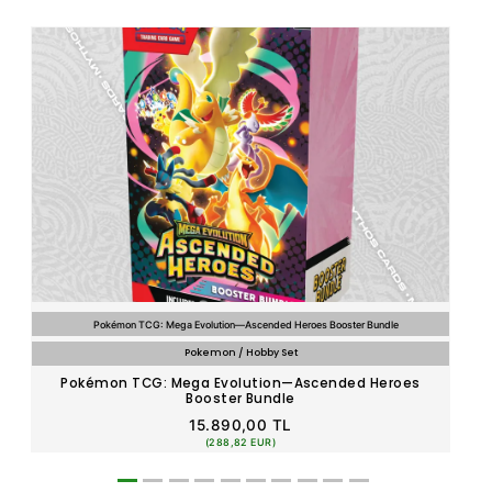
Pokémon TCG: Mega Evolution—Ascended Heroes Booster Bundle
Pokemon / Hobby Set
Pokémon TCG: Mega Evolution—Ascended Heroes
P
Booster Bundle
15.890,00 TL
(288,82 EUR)