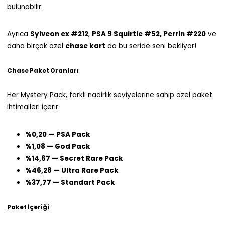
bulunabilir.
Ayrıca
Sylveon ex #212
,
PSA 9 Squirtle #52, Perrin #220
ve
daha birçok özel
chase kart
da bu seride seni bekliyor!
Chase Paket Oranları
Her Mystery Pack, farklı nadirlik seviyelerine sahip özel paket
ihtimalleri içerir:
%0,20 — PSA Pack
%1,08 — God Pack
%14,67 — Secret Rare Pack
%46,28 — Ultra Rare Pack
%37,77 — Standart Pack
Paket İçeriği