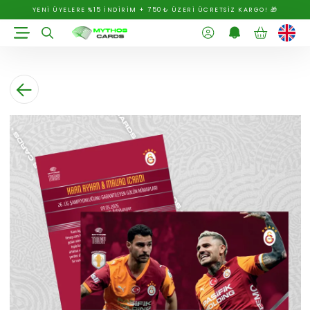
YENİ ÜYELERE %15 İNDİRİM + 750₺ ÜZERİ ÜCRETSİZ KARGO! 🎁