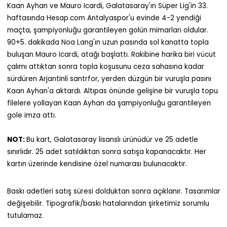
Kaan Ayhan ve Mauro Icardi, Galatasaray'ın Süper Lig'in 33.
haftasında Hesap.com Antalyaspor'u evinde 4-2 yendiği
maçta, şampiyonluğu garantileyen golün mimarları oldular.
90+5. dakikada Noa Lang'ın uzun pasında sol kanatta topla
buluşan Mauro Icardi, atağı başlattı. Rakibine harika biri vücut
çalımı attıktan sonra topla koşusunu ceza sahasına kadar
sürdüren Arjantinli santrfor, yerden düzgün bir vuruşla pasını
Kaan Ayhan'a aktardı. Altıpas önünde gelişine bir vuruşla topu
filelere yollayan Kaan Ayhan da şampiyonluğu garantileyen
gole imza attı.
NOT:
Bu kart, Galatasaray lisanslı ürünüdür ve 25 adetle
sınırlıdır. 25 adet satıldıktan sonra satışa kapanacaktır. Her
kartın üzerinde kendisine özel numarası bulunacaktır.
Baskı adetleri satış süresi dolduktan sonra açıklanır. Tasarımlar
değişebilir. Tipografik/baskı hatalarından şirketimiz sorumlu
tutulamaz.