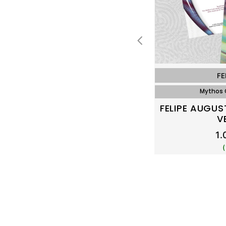
FE
Mythos 
FELIPE AUGU
V
1.