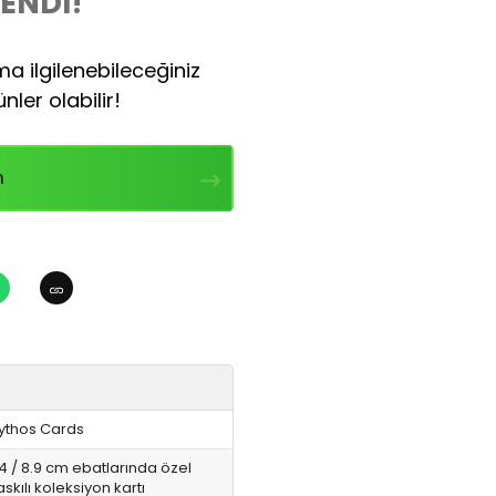
ENDİ!
a ilgilenebileceğiniz
nler olabilir!
n
ythos Cards
4 / 8.9 cm ebatlarında özel
skılı koleksiyon kartı