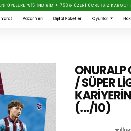
ENİ ÜYELERE %15 İNDİRİM + 750₺ ÜZERİ ÜCRETSİZ KARGO! 
ı Yarat
Pazar Yeri
Dijital Paketler
Oyunlar
Hak
ONURALP 
/ SÜPER Lİ
KARİYERİN
(.../10)