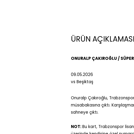
ÜRÜN AÇIKLAMAS
ONURALP ÇAKIROĞLU / SÜPER Lİ
09.05.2026
vs Beşiktaş
Onuralp Çakıroğlu, Trabzonspor'
müsabakasına çıktı. Karşılaşma
sahneye çıktı.
NOT:
Bu kart, Trabzonspor lisans
üzerinde kendisine özel numaras