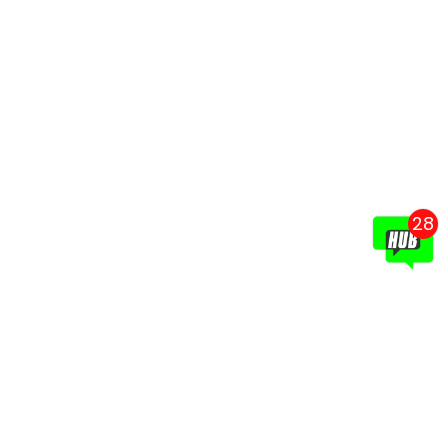
28
ın
un
ın