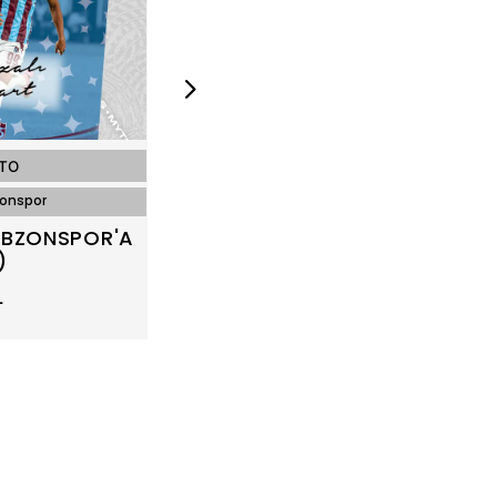
STO
FELIPE AUGUSTO
zonspor
Mythos Cards / Trabzonspor
ABZONSPOR'A
FELIPE AUGUSTO / TRABZONSP
)
VEDA (2/5)
L
200,00 TL
(3,64 EUR)