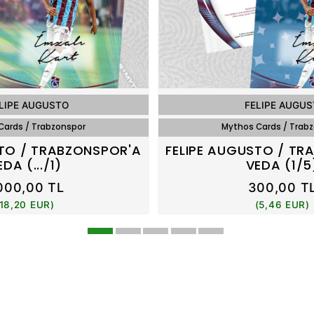
LIPE AUGUSTO
FELIPE AUGU
Cards / Trabzonspor
Mythos Cards / Trab
STO / TRABZONSPOR'A
FELIPE AUGUSTO / TR
EDA (.../1)
VEDA (1/5
000,00 TL
300,00 T
(18,20 EUR)
(5,46 EUR)