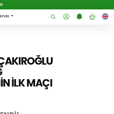
🎁
kında
ÇAKIROĞLU
G
İN İLK MAÇI