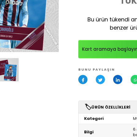
TÜK
Bu ürün tükendi am
benzer ürü
Kart aramaya başlayı
BUNU PAYLAŞIN
🏷️
ÜRÜN ÖZELLIKLERI
Kategori
M
6.
Bilgi
ba