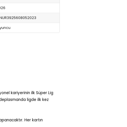
026
NUR3925608052023
yuncu
el kariyerinin ilk Süper Lig
deplasmanda ligde ilk kez
kapanacaktır. Her kartın