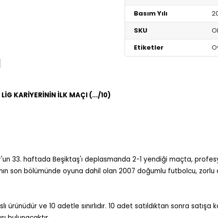
Basım Yılı
2
SKU
O
Etiketler
O
I
G KARİYERİNİN İLK MAÇI (.../10)
un 33. haftada Beşiktaş'ı deplasmanda 2-1 yendiği maçta, profesyon
nın son bölümünde oyuna dahil olan 2007 doğumlu futbolcu, zorlu 
lı ürünüdür ve 10 adetle sınırlıdır. 10 adet satıldıktan sonra satışa 
ı bulunacaktır.