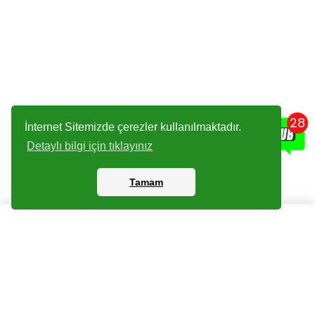
28
İnternet Sitemizde çerezler kullanılmaktadır.
Detaylı bilgi için tıklayınız
Tamam
Kartlar
Giriş Yapın
Dijital Paketler
Kayıt Olun
Arşiv
Bize Ulaşın