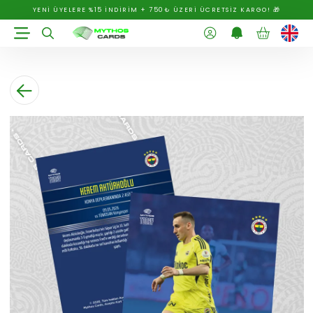
YENİ ÜYELERE %15 İNDİRİM + 750₺ ÜZERİ ÜCRETSİZ KARGO! 🎁