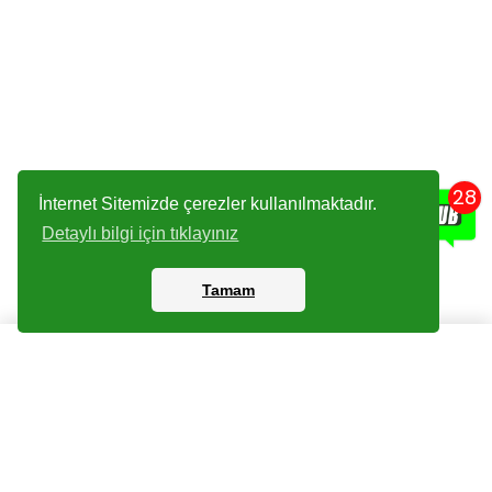
28
İnternet Sitemizde çerezler kullanılmaktadır.
Detaylı bilgi için tıklayınız
Tamam
Kartlar
Giriş Yapın
Dijital Paketler
Kayıt Olun
Arşiv
Bize Ulaşın