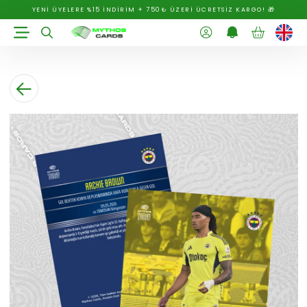
YENİ ÜYELERE %15 İNDİRİM + 750₺ ÜZERİ ÜCRETSİZ KARGO! 🎁