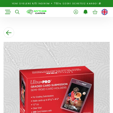
YENİ ÜYELERE %15 İNDİRİM + 750₺ ÜZERİ ÜCRETSİZ KARGO! 🎁