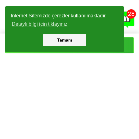
28
İnternet Sitemizde çerezler kullanılmaktadır.
Detaylı bilgi için tıklayınız
Tamam
Sepete Ekle
Kartlar
Giriş Yapın
Dijital Paketler
Kayıt Olun
Arşiv
Bize Ulaşın
Haberler
Checklist
Sıkça Sorulan Sorular
İade Koşulları