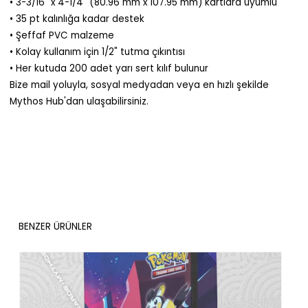
• 3-3/16" x 4-1/4" (80.96 mm x 107.95 mm) kartlara uyumlu
• 35 pt kalınlığa kadar destek
• Şeffaf PVC malzeme
• Kolay kullanım için 1/2" tutma çıkıntısı
• Her kutuda 200 adet yarı sert kılıf bulunur
Bize mail yoluyla, sosyal medyadan veya en hızlı şekilde
Mythos Hub'dan ulaşabilirsiniz.
BENZER ÜRÜNLER