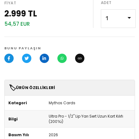
ADET
FIYAT
2.999 TL
1
54,57 EUR
BUNU PAYLAŞIN
🏷️
ÜRÜN ÖZELLIKLERI
Kategori
Mythos Cards
Ultra Pro - 1/2" Lip Yarı Sert Uzun Kart Kılıfı
Bilgi
(200’lü)
Basım Yılı
2026