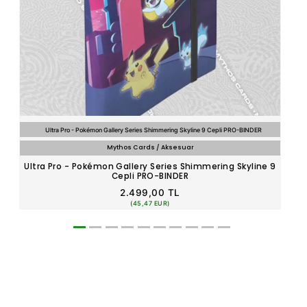
Ultra Pro - Pokémon Gallery Series Shimmering Skyline 9 Cepli PRO-BINDER
Mythos Cards / Aksesuar
Ultra Pro - Pokémon Gallery Series Shimmering Skyline 9
Ul
Cepli PRO-BINDER
2.499,00 TL
(45,47 EUR)