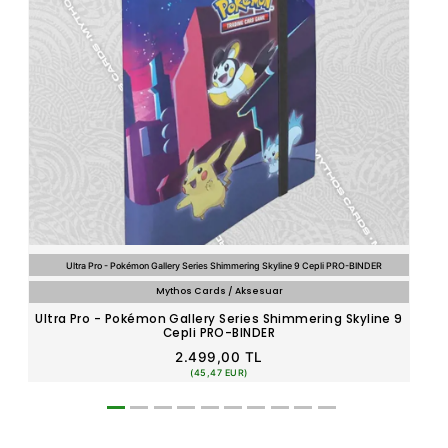
Ultra Pro - Pokémon Gallery Series Shimmering Skyline 9 Cepli PRO-BINDER
Mythos Cards / Aksesuar
Ultra Pro - Pokémon Gallery Series Shimmering Skyline 9
Ul
Cepli PRO-BINDER
2.499,00 TL
(45,47 EUR)