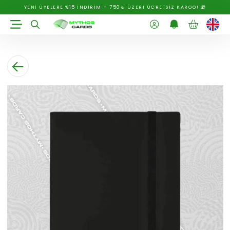
YENİ ÜYELERE %15 İNDİRİM + 750₺ ÜZERİ ÜCRETSİZ KARGO! 🎁