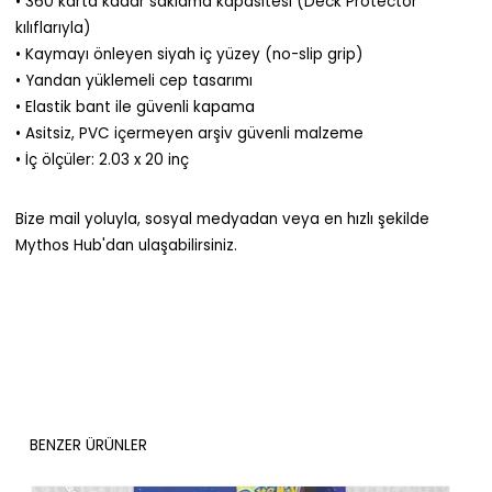
• 360 karta kadar saklama kapasitesi (Deck Protector
kılıflarıyla)
• Kaymayı önleyen siyah iç yüzey (no-slip grip)
• Yandan yüklemeli cep tasarımı
• Elastik bant ile güvenli kapama
• Asitsiz, PVC içermeyen arşiv güvenli malzeme
• İç ölçüler: 2.03 x 20 inç
Bize mail yoluyla, sosyal medyadan veya en hızlı şekilde
Mythos Hub'dan ulaşabilirsiniz.
BENZER ÜRÜNLER