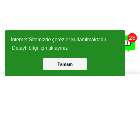
28
İnternet Sitemizde çerezler kullanılmaktadır.
Detaylı bilgi için tıklayınız
Tamam
Kartlar
Giriş Yapın
Dijital Paketler
Kayıt Olun
Arşiv
Bize Ulaşın
Haberler
Checklist