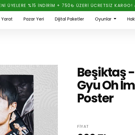
ENİ ÜYELERE %15 İNDİRİM + 750₺ ÜZERİ ÜCRETSİZ KARGO! 
ı Yarat
Pazar Yeri
Dijital Paketler
Oyunlar
Hak
Beşiktaş 
Gyu Oh İmz
Poster
FIYAT