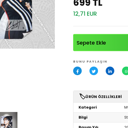
699 TL
12,71 EUR
Sepete Ekle
BUNU PAYLAŞIN
🏷️
ÜRÜN ÖZELLIKLERI
Kategori
M
Bilgi
St
Basım Yılı
2