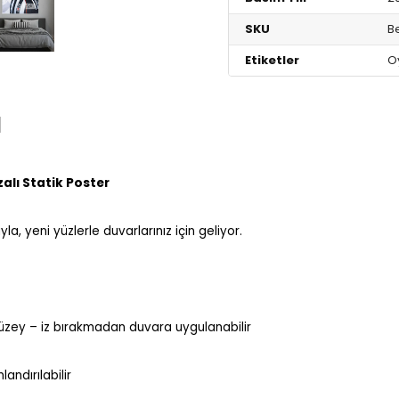
SKU
B
Etiketler
Oy
I
alı Statik Poster
yla, yeni yüzlerle duvarlarınız için geliyor.
 yüzey – iz bırakmadan duvara uygulanabilir
andırılabilir