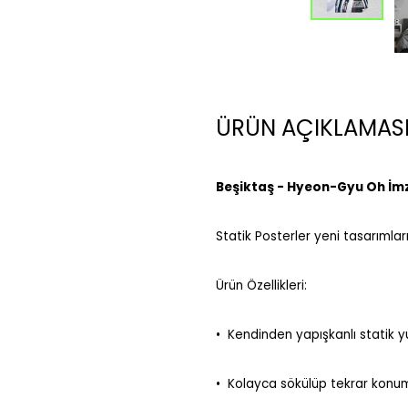
ÜRÜN AÇIKLAMAS
Beşiktaş - Hyeon-Gyu Oh İmz
Statik Posterler yeni tasarımları
Ürün Özellikleri:
•⁠ ⁠Kendinden yapışkanlı statik
•⁠ ⁠Kolayca sökülüp tekrar konuml