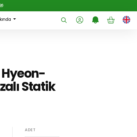
🎁
kında
- Hyeon-
alı Statik
ADET