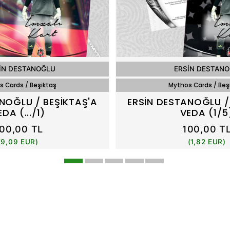
İN DESTANOĞLU
ERSİN DESTAN
 Cards / Beşiktaş
Mythos Cards / Beş
NOĞLU / BEŞİKTAŞ'A
ERSİN DESTANOĞLU /
EDA (.../1)
VEDA (1/5
00,00 TL
100,00 T
(9,09 EUR)
(1,82 EUR)