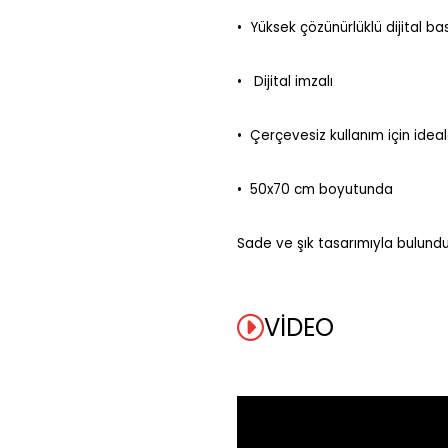
•⁠ ⁠Yüksek çözünürlüklü dijital bas
• Dijital imzalı
•⁠ ⁠Çerçevesiz kullanım için ideal
•⁠ ⁠50x70 cm boyutunda
Sade ve şık tasarımıyla bulund
VIDEO