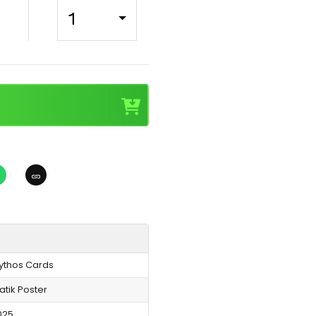
1
ythos Cards
atik Poster
025