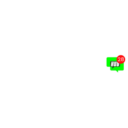
28
ın
un
ın