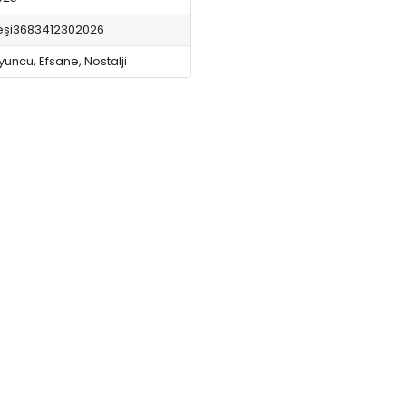
eşi3683412302026
uncu, Efsane, Nostalji