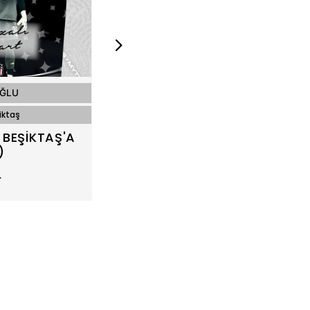
OĞLU
ERSİN DESTANOĞLU
iktaş
Mythos Cards / Beşiktaş
 BEŞİKTAŞ'A
ERSİN DESTANOĞLU / BEŞİKTA
)
VEDA (2/5)
L
100,00 TL
(1,82 EUR)