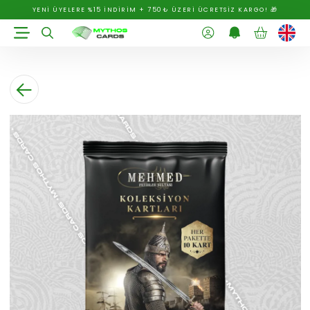
YENİ ÜYELERE %15 İNDİRİM + 750₺ ÜZERİ ÜCRETSİZ KARGO! 🎁