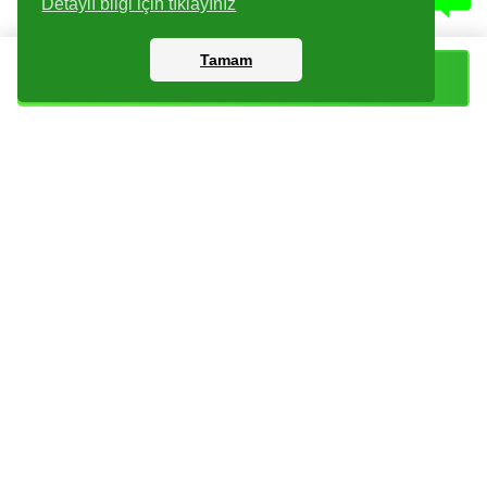
Detaylı bilgi için tıklayınız
Tamam
Sepete Ekle
Kartlar
Giriş Yapın
Dijital Paketler
Kayıt Olun
Arşiv
Bize Ulaşın
Haberler
Checklist
Sıkça Sorulan Sorular
İade Koşulları