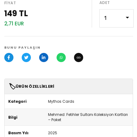
ADET
FIYAT
149 TL
1
2,71 EUR
BUNU PAYLAŞIN
🏷️
ÜRÜN ÖZELLIKLERI
Kategori
Mythos Cards
Mehmed: Fetihler Sultanı Koleksiyon Kartları
Bilgi
– Paket
Basım Yılı
2025