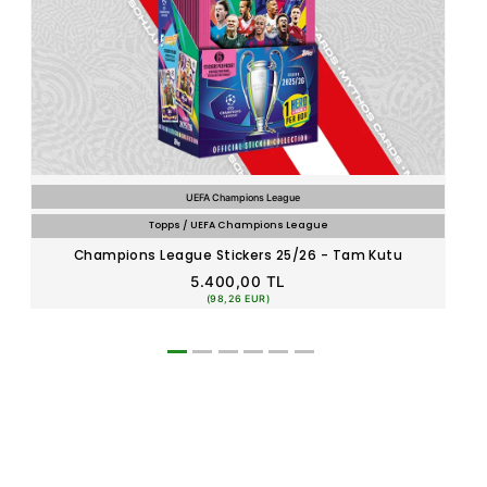
UEFA Champions League
Topps / UEFA Champions League
Champions League Stickers 25/26 - Tam Kutu
T
5.400,00 TL
(98,26 EUR)