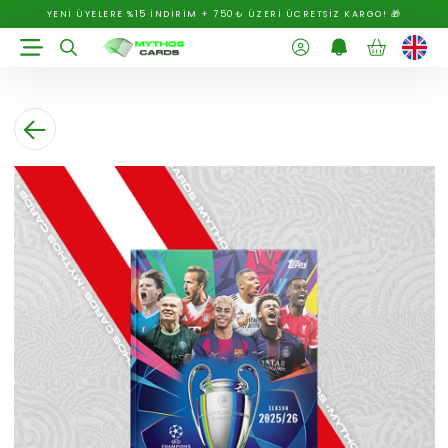
YENİ ÜYELERE %15 İNDİRİM + 750₺ ÜZERİ ÜCRETSİZ KARGO! 🎁