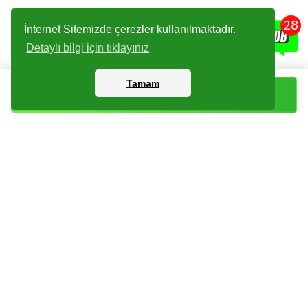
28
İnternet Sitemizde çerezler kullanılmaktadır.
Detaylı bilgi için tıklayınız
Tamam
Sepete Ekle
Kartlar
Giriş Yapın
Dijital Paketler
Kayıt Olun
Arşiv
Bize Ulaşın
Haberler
Checklist
Sıkça Sorulan Sorular
İade Koşulları