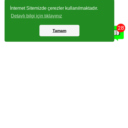
İnternet Sitemizde çerezler kullanılmaktadır.
Detaylı bilgi için tıklayınız
28
Tamam
Kartlar
Giriş Yapın
Dijital Paketler
Kayıt Olun
Arşiv
Bize Ulaşın
Haberler
Checklist
Sıkça Sorulan Sorular
İade Koşulları